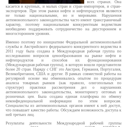
всех странах. Она
касается и крупных, и малых стран и стран-импортеров, и стран-
экспортеров. При этом рынки нефти и нефтепродуктов являются
не только национальными, но и мировыми. Нарушения
антимонопольного законодательства часто имеют трансграничный
характер, поэтому национальным конкурентным ведомствам
необходимо поддерживать сотрудничество на двустороннем и
многостороннем уровнях.
Именно поэтому по инициативе Федеральной антимонопольной
службы и Австрийского федерального конкурентного ведомства в
2011 году была создана в Международная рабочая группа по
исследованию вопросов ценообразования на рынке нефти и
нефтепродуктов и способов их функционирования
(Международная рабочая группа), в которую вошли представители
более 20 стран. Наряду с СНГ это Австрия, Германия, Португалия,
Великобритания, США и другие. В рамках совместной работы на
регулярной основе мы обменивались опытом по процедурам
анализа товарных рынков (как правило, олигопольных по
структуре) практики рассмотрения дел о нарушениях
антимонопольного законодательства, мониторингу оптовых и
розничных цен. Была создана единая платформа по обмену
неконфиденциальной информации по этим вопросам.
Специалисты из антимонопольных органов имеют к ней доступ,
что повышает качество работы. Обсуждаем возможность доступа к
ней третьих лиц.
Результаты деятельности Международной рабочей группы