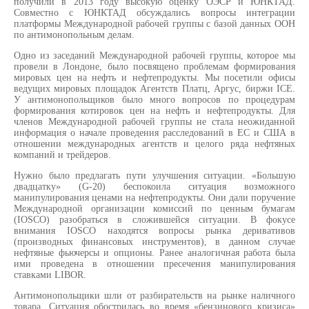
получили в 2013 году высокую оценку ОЭСР и ЮНКТАД.
Совместно с ЮНКТАД обсуждались вопросы интеграции
платформы Международной рабочей группы с базой данных ООН
по антимонопольным делам.
Одно из заседаний Международной рабочей группы, которое мы
провели в Лондоне, было посвящено проблемам формирования
мировых цен на нефть и нефтепродукты. Мы посетили офисы
ведущих мировых площадок Агентств Платц, Аргус, биржи ICE.
У антимонопольщиков было много вопросов по процедурам
формирования котировок цен на нефть и нефтепродукты. Для
членов Международной рабочей группы не стала неожиданной
информация о начале проведения расследований в ЕС и США в
отношении международных агентств и целого ряда нефтяных
компаний и трейдеров.
Нужно было предлагать пути улучшения ситуации. «Большую
двадцатку» (G-20) беспокоила ситуация возможного
манипулирования ценами на нефтепродукты. Они дали поручение
Международной организации комиссий по ценным бумагам
(IOSCO) разобраться в сложившейся ситуации. В фокусе
внимания IOSCO находятся вопросы рынка деривативов
(производных финансовых инструментов), в данном случае
нефтяные фьючерсы и опционы. Ранее аналогичная работа была
ими проведена в отношении пресечения манипулирования
ставками LIBOR.
Антимонопольщики шли от разбирательств на рынке наличного
товара. Ситуация обострилась во время «бензинового кризиса»