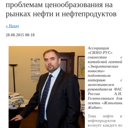
проблемам ценообразования на
рынках нефти и нефтепродуктов
« Назад
28.08.2015 00:18
Ассоциация
«СИНО-РУС»
совместно с
китайской газетой
«Энергетические
новости»
подготовила
интервью с
заместителем
руководителя ФАС
России А.Н.
Голомолзиным для
газеты «Жэньминь
Жибао».
Тема нефти и
нефтепродуктов
волнует каждого во