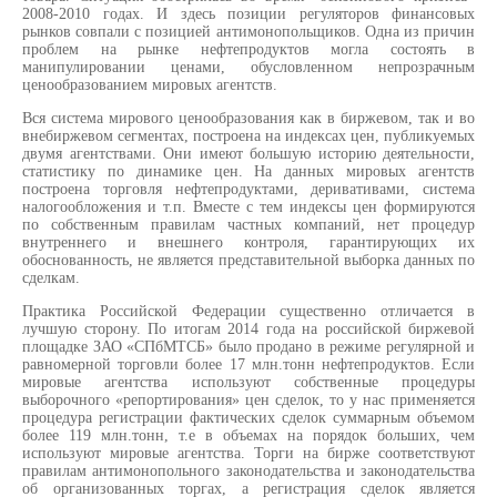
2008-2010 годах. И здесь позиции регуляторов финансовых
рынков совпали с позицией антимонопольщиков. Одна из причин
проблем на рынке нефтепродуктов могла состоять в
манипулировании ценами, обусловленном непрозрачным
ценообразованием мировых агентств.
Вся система мирового ценообразования как в биржевом, так и во
внебиржевом сегментах, построена на индексах цен, публикуемых
двумя агентствами. Они имеют большую историю деятельности,
статистику по динамике цен. На данных мировых агентств
построена торговля нефтепродуктами, деривативами, система
налогообложения и т.п. Вместе с тем индексы цен формируются
по собственным правилам частных компаний, нет процедур
внутреннего и внешнего контроля, гарантирующих их
обоснованность, не является представительной выборка данных по
сделкам.
Практика Российской Федерации существенно отличается в
лучшую сторону. По итогам 2014 года на российской биржевой
площадке ЗАО «СПбМТСБ» было продано в режиме регулярной и
равномерной торговли более 17 млн.тонн нефтепродуктов. Если
мировые агентства используют собственные процедуры
выборочного «репортирования» цен сделок, то у нас применяется
процедура регистрации фактических сделок суммарным объемом
более 119 млн.тонн, т.е в объемах на порядок больших, чем
используют мировые агентства. Торги на бирже соответствуют
правилам антимонопольного законодательства и законодательства
об организованных торгах, а регистрация сделок является